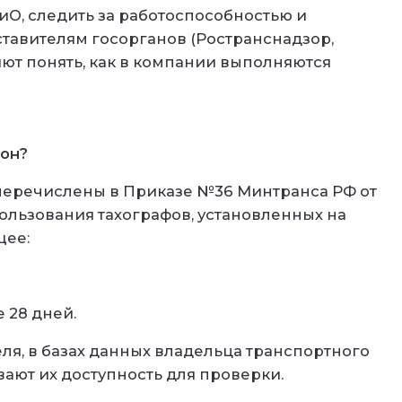
О, следить за работоспособностью и
ставителям госорганов (Ространснадзор,
ют понять, как в компании выполняются
кон?
перечислены в Приказе №36 Минтранса РФ от
ользования тахографов, установленных на
щее:
 28 дней.
ля, в базах данных владельца транспортного
вают их доступность для проверки.