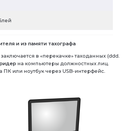
ублей
теля и из памяти тахографа
аключается в «перекачке» таходанных (ddd.
тридер
на компьютеры должностных лиц.
 ПК или ноутбук через USB-интерфейс.