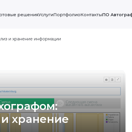
Готовые решения
Услуги
Портфолио
Контакты
ПО Автогра
нализ и хранение информации
ахографом:
 и хранение