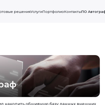
Готовые решения
Услуги
Портфолио
Контакты
ПО Автогра
раф
л накопить обширную базу данных внешних