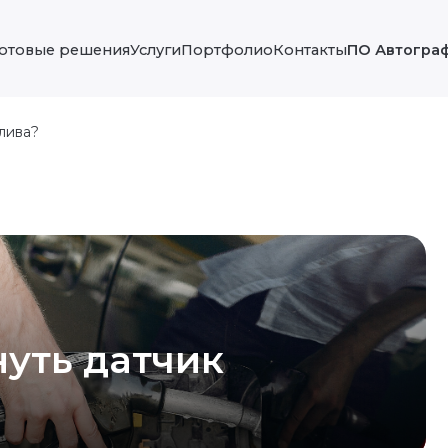
Готовые решения
Услуги
Портфолио
Контакты
ПО Автогра
лива?
уть датчик