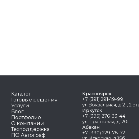
Каталог
Красноярск
+7 (391) 291-19-99
Готовые решения
ул.Вокзальная, д 21, 2 э
Услуги
Иркутск
Блог
+7 (395) 276-33-44
Портфолио
ул. Трактовая, д. 20г
О компании
Абакан
Техподдержка
+7 (390) 229-78-72
ПО Автограф
ул.Игарская, д 15б