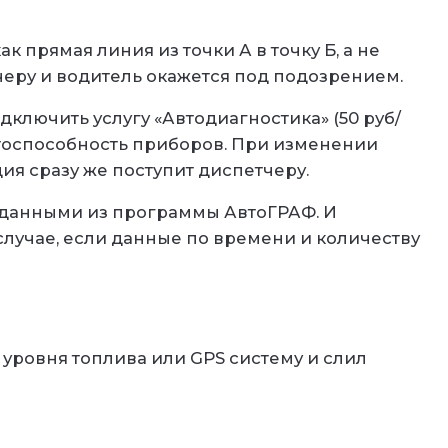
к прямая линия из точки А в точку Б, а не
тчеру и водитель окажется под подозрением.
ключить услугу «Автодиагностика» (50 руб/
отоспособность приборов. При изменении
я сразу же поступит диспетчеру.
с данными из программы АвтоГРАФ. И
случае, если данные по времени и количеству
уровня топлива или GPS систему и слил