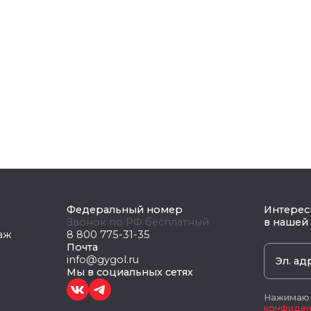
Федеральный номер
Интерес
Звонок по РФ бесплатный
в нашей
таж
8 800 775-31-35
Почта
info@gygol.ru
Мы в социальных сетях
Нажимаю к
конфиден