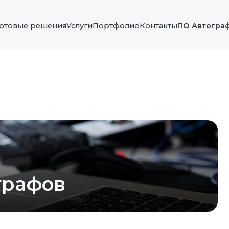
Готовые решения
Услуги
Портфолио
Контакты
ПО Автогра
графов