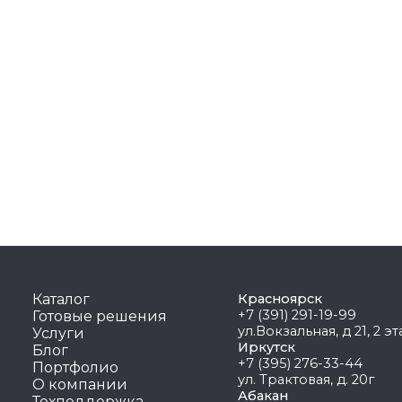
Каталог
Красноярск
+7 (391) 291-19-99
Готовые решения
ул.Вокзальная, д 21, 2 э
Услуги
Иркутск
Блог
+7 (395) 276-33-44
Портфолио
ул. Трактовая, д. 20г
О компании
Абакан
Техподдержка