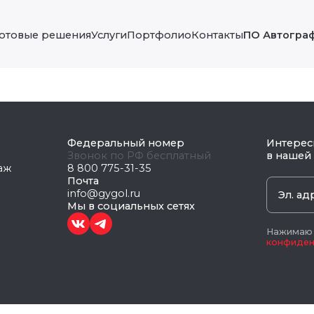
Готовые решения
Услуги
Портфолио
Контакты
ПО Автогра
Федеральный номер
Интерес
Звонок по РФ бесплатный
в нашей
таж
8 800 775-31-35
Почта
info@gygol.ru
Мы в социальных сетях
Нажимаю к
конфиден